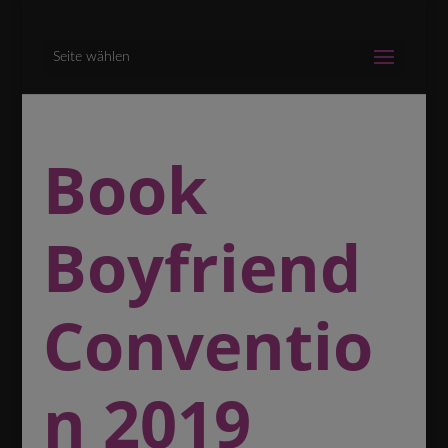
Seite wählen
Book
Boyfriend
Conventio
n 2019