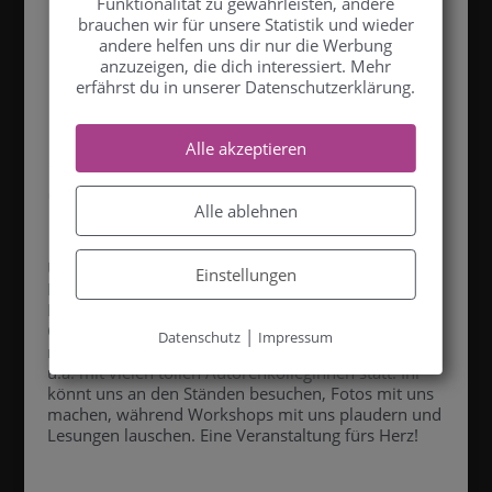
Funktionalität zu gewährleisten, andere
brauchen wir für unsere Statistik und wieder
Boyfriend
andere helfen uns dir nur die Werbung
anzuzeigen, die dich interessiert. Mehr
erfährst du in unserer Datenschutzerklärung.
Convention
Alle akzeptieren
2019
Alle ablehnen
Um Autoren und Leser von Liebes- und
Einstellungen
Erotikromanen zusammenzubringen, hat
Hippomonte Publishing die “Book Boyfriend
Convention“ ins Leben gerufen. Diese findet kurz
|
Datenschutz
Impressum
nach dem Valentinstag am 16. Februar 2019 in Trier
u.a. mit vielen tollen Autorenkolleginnen statt. Ihr
könnt uns an den Ständen besuchen, Fotos mit uns
machen, während Workshops mit uns plaudern und
Lesungen lauschen. Eine Veranstaltung fürs Herz!