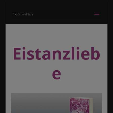
Seite wählen
Eistanzlieb
e