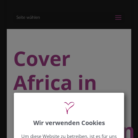
Seite wählen
Cover
Africa in
Love –
Honeymoon
Wir verwenden Cookies
Um diese Website zu betreiben, ist es für uns