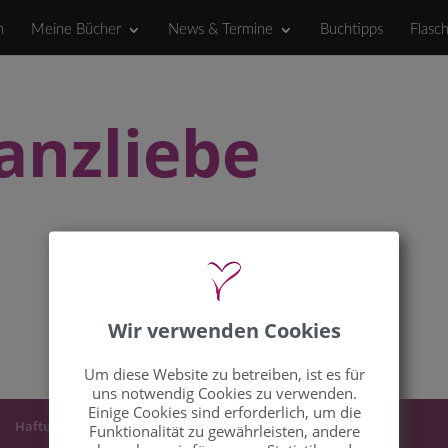
h
Meine Bücher
News & Termine
Buchtipps
Flasc
anzliebe
Wir verwenden Cookies
Um diese Website zu betreiben, ist es für
uns notwendig Cookies zu verwenden.
Einige Cookies sind erforderlich, um die
Haftungsbeschränkung
Funktionalität zu gewährleisten, andere