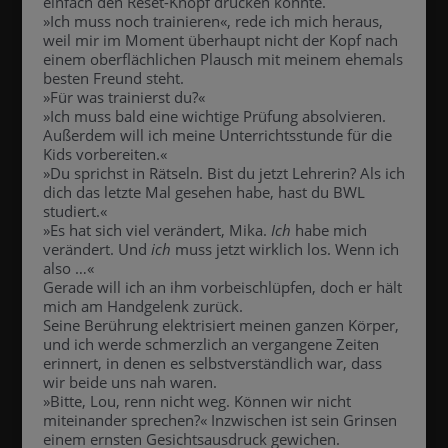
einfach den Reset-Knopf drücken könnte.
»Ich muss noch trainieren«, rede ich mich heraus,
weil mir im Moment überhaupt nicht der Kopf nach
einem oberflächlichen Plausch mit meinem ehemals
besten Freund steht.
»Für was trainierst du?«
»Ich muss bald eine wichtige Prüfung absolvieren.
Außerdem will ich meine Unterrichtsstunde für die
Kids vorbereiten.«
»Du sprichst in Rätseln. Bist du jetzt Lehrerin? Als ich
dich das letzte Mal gesehen habe, hast du BWL
studiert.«
»Es hat sich viel verändert, Mika.
Ich
habe mich
verändert. Und
ich
muss jetzt wirklich los. Wenn ich
also …«
Gerade will ich an ihm vorbeischlüpfen, doch er hält
mich am Handgelenk zurück.
Seine Berührung elektrisiert meinen ganzen Körper,
und ich werde schmerzlich an vergangene Zeiten
erinnert, in denen es selbstverständlich war, dass
wir beide uns nah waren.
»Bitte, Lou, renn nicht weg. Können wir nicht
miteinander sprechen?« Inzwischen ist sein Grinsen
einem ernsten Gesichtsausdruck gewichen.