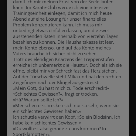
damit ich mir meinen Frust von der Seele laufen
kann. Im Karate-Club werde ich eine intensive
Trainingseinheit einlegen, damit ich mich heute
Abend auf eine Lösung für unser finanzielles
Problem konzentrieren kann. Ich muss mir
unbedingt etwas einfallen lassen, um die zwei
ausstehenden Raten innerhalb von vierzehn Tagen
bezahlen zu können. Die Haushaltskasse ist leer,
mein Konto ebenso, und auf das Konto meines
Vaters brauche ich sicher nicht zu sehen.
Trotz des elendigen Knarzens der Treppenstufen
erreiche ich unbemerkt die Haustür. Doch als ich sie
öffne, bleibt mir vor Schreck fast das Herz stehen.
Auf der Türschwelle steht Mika und hat den rechten
Zeigefinger nach der Klingel ausgestreckt.
»Mein Gott, du hast mich zu Tode erschreckt!«
»Schlechtes Gewissen?«, fragt er trocken.
»Hä? Warum sollte ich?«
»Menschen erschrecken sich nur so sehr, wenn sie
ein schlechtes Gewissen haben.«
Ich schüttle verwirrt den Kopf. »So ein Blödsinn. Ich
habe kein schlechtes Gewissen.«
»Du wolltest also gerade zu uns kommen? In
Sportklamotten?«