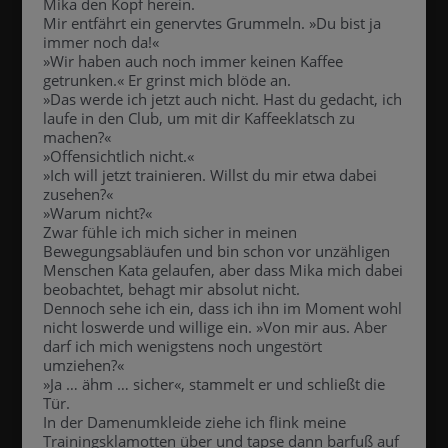
Mika den Kopf herein.
Mir entfährt ein genervtes Grummeln. »Du bist ja
immer noch da!«
»Wir haben auch noch immer keinen Kaffee
getrunken.« Er grinst mich blöde an.
»Das werde ich jetzt auch nicht. Hast du gedacht, ich
laufe in den Club, um mit dir Kaffeeklatsch zu
machen?«
»Offensichtlich nicht.«
»Ich will jetzt trainieren. Willst du mir etwa dabei
zusehen?«
»Warum nicht?«
Zwar fühle ich mich sicher in meinen
Bewegungsabläufen und bin schon vor unzähligen
Menschen Kata gelaufen, aber dass Mika mich dabei
beobachtet, behagt mir absolut nicht.
Dennoch sehe ich ein, dass ich ihn im Moment wohl
nicht loswerde und willige ein. »Von mir aus. Aber
darf ich mich wenigstens noch ungestört
umziehen?«
»Ja … ähm … sicher«, stammelt er und schließt die
Tür.
In der Damenumkleide ziehe ich flink meine
Trainingsklamotten über und tapse dann barfuß auf