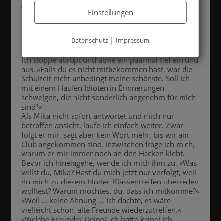
gebeten.
Einstellungen
»Ich bin ein paar Tage in der Stadt«, setzt er erneut
an. »Wegen des Klassentreffens. Du weißt doch
davon, oder?«
|
Datenschutz
Impressum
»Ja, aber ich werde nicht hingehen.«
»Warum nicht?«
Ich stoppe abrupt und atme ein paarmal tief ein und
aus. »Falls du es nicht mitbekommen hast, war die
Schulzeit nicht unbedingt meine schönste. Soll ich
mit einem Haufen Idioten in Erinnerungen
schwelgen, die nicht sonderlich angenehm für mich
sind?«
Als Mika nicht sofort antwortet und mich nur
betroffen ansieht, laufe ich einfach weiter. Zwar
folgt er mir, sagt aber kein Wort mehr, bis wir am
Club angekommen sind. Inzwischen frage ich mich,
warum er mir immer noch an den Hacken klebt.
Bevor ich hineingehe, wende ich mich ihm zu. »Was
willst du, Mika? Hast du mich jetzt nur verfolgt, weil
du mich zu diesem blöden Klassentreffen überreden
wolltest? Warum möchtest du, dass ich mitkomme?«
»Weil … keine Ahnung … Ich dachte, es wäre
vielleicht schön, alte Freunde wiederzutreffen.«
»Welche Freunde? Deine? Ich hatte keine! Ich