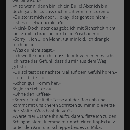
wie eine Kuh.«
»Also wenn, dann bin ich ein Bulle! Aber ich bin
doch ganz leise. Lass dich nicht von mir stören.«
»Du störst mich aber … okay, das geht so nicht.«
»Ist es dir etwa peinlich?«
»Nein!« Doch, aber das gebe ich mit Sicherheit nicht
laut zu. »Ich brauche nur keine Zuschauer.«
»Sorry … ich … oh Mann, tut mir leid. Ich drängle
mich auf.«
»Was du nicht sagst.«
»Ich wollte nur nicht, dass du mir wieder entwischst.
Ich hatte das Gefühl, dass du mir aus dem Weg
gehst.«
»Du solltest das nächste Mal auf dein Gefühl hören.«
»Lou … bitte …«
»Schon gut. Komm her.«
Sogleich steht er auf.
»Ohne den Kaffee!«
»Sorry.« Er stellt die Tasse auf der Bank ab und
kommt mit unsicheren Schritten zu mir in die Mitte
der Matte. »Was hast du vor?«
»Warte hier.« Ohne ihn aufzuklären, flitze ich zu den
Schlagpolstern, klemme mir noch einen Kopfschutz
unter den Arm und schleppe beides zu Mika.