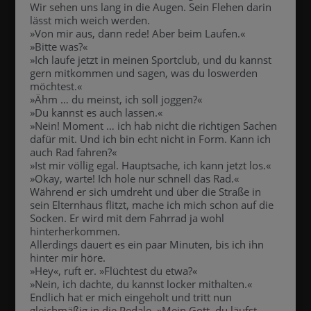
Wir sehen uns lang in die Augen. Sein Flehen darin
lässt mich weich werden.
»Von mir aus, dann rede! Aber beim Laufen.«
»Bitte was?«
»Ich laufe jetzt in meinen Sportclub, und du kannst
gern mitkommen und sagen, was du loswerden
möchtest.«
»Ähm … du meinst, ich soll joggen?«
»Du kannst es auch lassen.«
»Nein! Moment … ich hab nicht die richtigen Sachen
dafür mit. Und ich bin echt nicht in Form. Kann ich
auch Rad fahren?«
»Ist mir völlig egal. Hauptsache, ich kann jetzt los.«
»Okay, warte! Ich hole nur schnell das Rad.«
Während er sich umdreht und über die Straße in
sein Elternhaus flitzt, mache ich mich schon auf die
Socken. Er wird mit dem Fahrrad ja wohl
hinterherkommen.
Allerdings dauert es ein paar Minuten, bis ich ihn
hinter mir höre.
»Hey«, ruft er. »Flüchtest du etwa?«
»Nein, ich dachte, du kannst locker mithalten.«
Endlich hat er mich eingeholt und tritt nun
gleichmäßig in die Pedale. »Mein Gott, du läufst