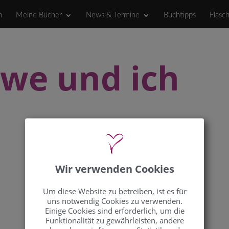
h
Meine Bücher
News & Termine
Buchtipps
Flasc
we und ich
Wir verwenden Cookies
Um diese Website zu betreiben, ist es für
uns notwendig Cookies zu verwenden.
Einige Cookies sind erforderlich, um die
Funktionalität zu gewährleisten, andere