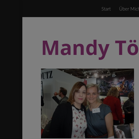
Start
Über Mic
Mandy Tö